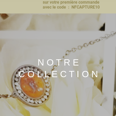
sur votre première commande
avec le code : NFCAPTURE10
N O T R E
C O L L E C T I O N